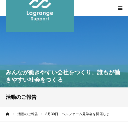
HOME
私たちの想い
事業概要
みんなが働きやすい会社をつくり、誰もが働
執筆・登壇などの実績
きやすい社会をつくる
お問い合わせ
活動のご報告
ーム
活動のご報告
8月30日 ベルファーム見学会を開催しま…