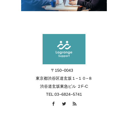
〒150−0043
東京都渋谷区道玄坂１−１０−８
渋谷道玄坂東急ビル ２F-C
TEL:03−6824−5741