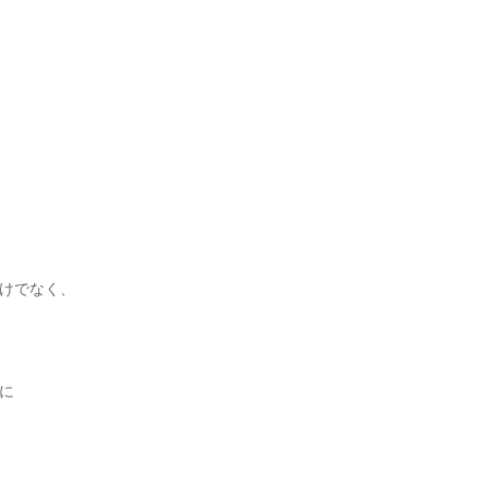
けでなく、
に