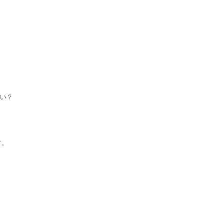
い？
す。