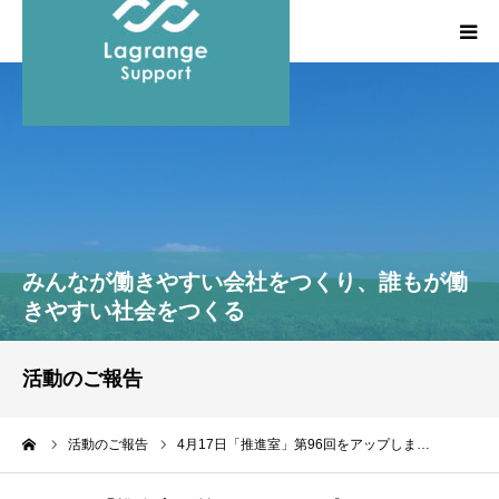
HOME
私たちの想い
事業概要
みんなが働きやすい会社をつくり、誰もが働
執筆・登壇などの実績
きやすい社会をつくる
お問い合わせ
活動のご報告
ーム
活動のご報告
4月17日「推進室」第96回をアップしま…