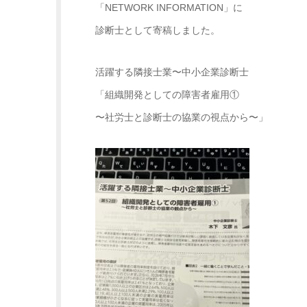
「NETWORK INFORMATION」に
診断士として寄稿しました。
活躍する隣接士業〜中小企業診断士
「組織開発としての障害者雇用①
〜社労士と診断士の協業の視点から〜」