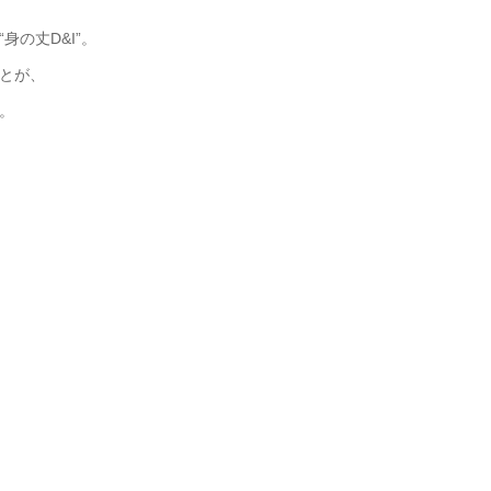
の丈D&I”。
とが、
。